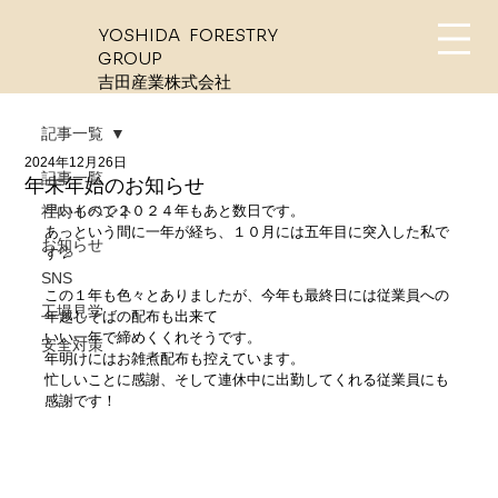
YOSHIDA FORESTRY
GROUP
​吉田産業株式会社
記事一覧
2024年12月26日
記事一覧
年末年始のお知らせ
社内イベント
早いもので２０２４年もあと数日です。
あっという間に一年が経ち、１０月には五年目に突入した私で
お知らせ
す💦
SNS
この１年も色々とありましたが、今年も最終日には従業員への
工場見学
年越しそばの配布も出来て
いい一年で締めくくれそうです。
安全対策
年明けにはお雑煮配布も控えています。
忙しいことに感謝、そして連休中に出勤してくれる従業員にも
感謝です！